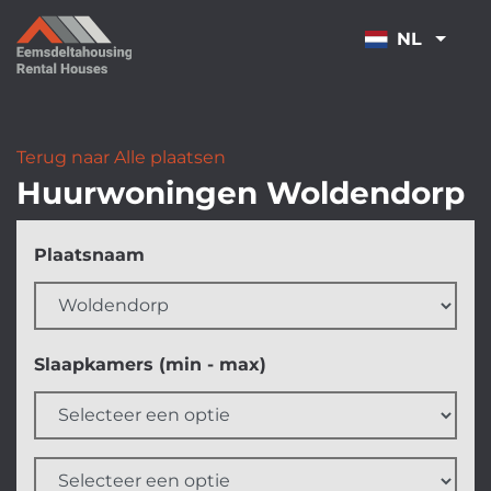
OVERSLAAN
NL
Terug naar Alle plaatsen
Huurwoningen Woldendorp
Filters
Plaatsnaam
overslaan
Slaapkamers (min - max)