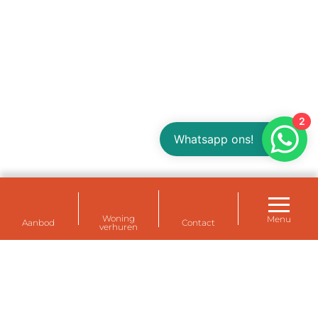
2
Whatsapp ons!
Woning
Menu
Aanbod
Contact
verhuren
Huurwoningen voor uw personeel bij de
Eemshaven, Delfzijl en Farmsum (Groningen)