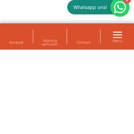
Whatsapp ons!
Woning
Menu
Aanbod
Contact
verhuren
Huurwoningen voor uw personeel bij de
Eemshaven, Delfzijl en Farmsum (Groningen)
Tijdelijk een huis huren voor personeel? Een
tijdelijke huurwoning voor expats of voor uw eigen
medewerkers? De tientallen tijdelijke
huurwoningen van Eemsdelta Housing zijn volledig