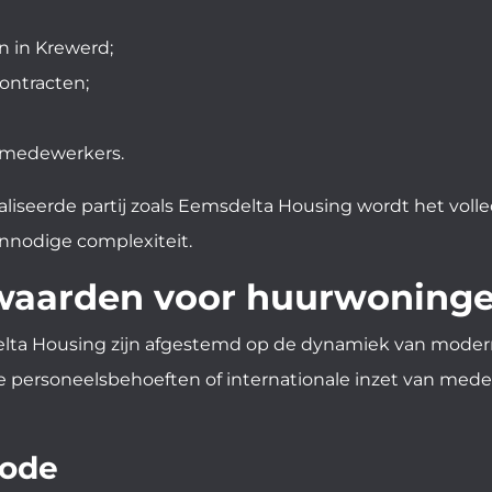
n in Krewerd;
ontracten;
r medewerkers.
liseerde partij zoals Eemsdelta Housing wordt het volle
onnodige complexiteit.
rwaarden voor huurwoning
a Housing zijn afgestemd op de dynamiek van moderne o
de personeelsbehoeften of internationale inzet van medew
iode