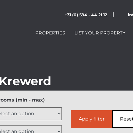
|
+31 (0) 594 - 44 21 12
in
PROPERTIES
LIST YOUR PROPERTY
Krewerd
ooms (min - max)
Apply filter
Rese