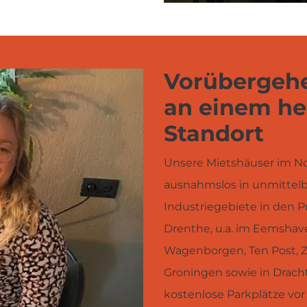
Vorübergeh
an einem he
Standort
Unsere Mietshäuser im No
ausnahmslos in unmittelb
Industriegebiete in den P
Drenthe, u.a. im Eemshave
Wagenborgen, Ten Post, Z
Groningen sowie in Dracht
kostenlose Parkplätze vor