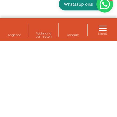
Whatsapp ons!
Wohnung
Menü
Angebot
Kontakt
vermieten
Mietwohnungen für Ihre Mitarbeiter in
Eemshaven, Delfzijl und Farmsum (Groningen)
Ein Haus für Mitarbeiter temporär mieten? Ein
Zuhause auf Zeit für Expats oder für Ihre eigenen
Mitarbeiter? Die Dutzende von temporären
Mietwohnungen von Eemsdelta Housing sind
komplett ausgestattet und möbliert, komfortabel