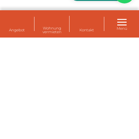
Wohnung
Menü
Angebot
Kontakt
vermieten
Mietwohnungen für Ihre Mitarbeiter in
Eemshaven, Delfzijl und Farmsum (Groningen)
Ein Haus für Mitarbeiter temporär mieten? Ein
Zuhause auf Zeit für Expats oder für Ihre eigenen
Mitarbeiter? Die Dutzende von temporären
Mietwohnungen von Eemsdelta Housing sind
komplett ausgestattet und möbliert, komfortabel
und modern.