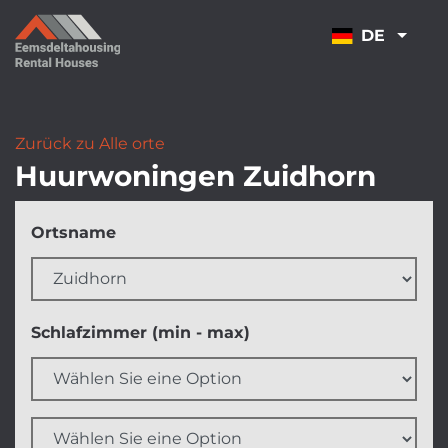
ÜBERSPRINGEN
DE
Zurück zu Alle orte
Huurwoningen Zuidhorn
Filter
Ortsname
überspringen
Schlafzimmer (min - max)