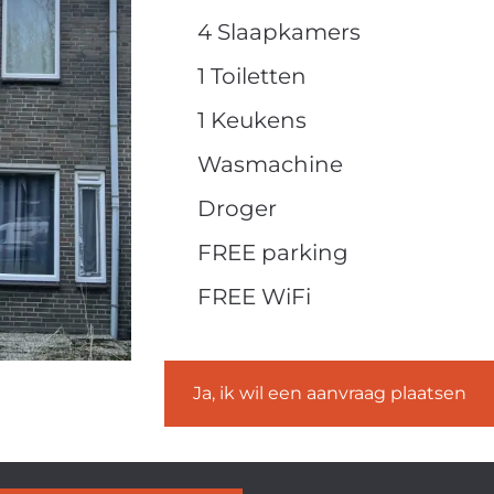
4 Slaapkamers
1 Toiletten
1 Keukens
Wasmachine
Droger
FREE parking
FREE WiFi
Ja, ik wil een aanvraag plaatsen