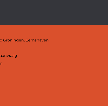
egio Groningen, Eemshaven
 aanvraag
en