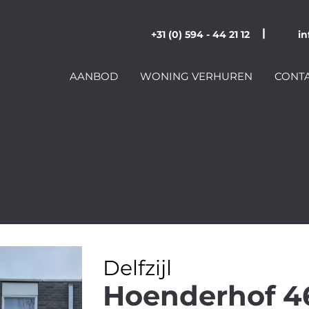
|
+31 (0) 594 - 44 21 12
in
AANBOD
WONING VERHUREN
CONT
Delfzijl
Hoenderhof 4