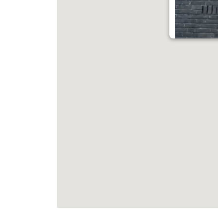
Hoenderhof
46
9932 KL
Delfzijl
Verder lezen