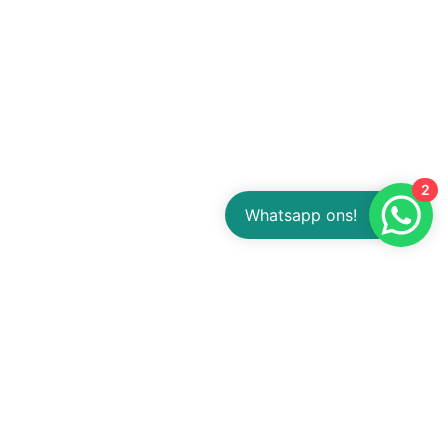
2
Whatsapp ons!
ntact
Weereweg 25A
39 TC Tjuchem