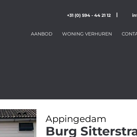
|
+31 (0) 594 - 44 21 12
in
AANBOD
WONING VERHUREN
CONT
Appingedam
Burg Sitterstr