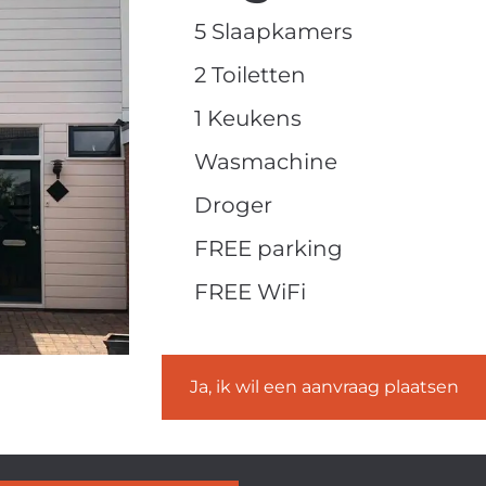
5 Slaapkamers
2 Toiletten
1 Keukens
Wasmachine
Droger
FREE parking
FREE WiFi
Ja, ik wil een aanvraag plaatsen