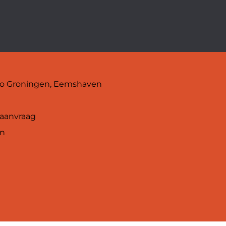
egio Groningen, Eemshaven
 aanvraag
en