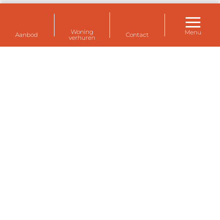
Woning
Menu
Aanbod
Contact
verhuren
Huurwoningen voor uw personeel bij de
Eemshaven, Delfzijl en Farmsum (Groningen)
Tijdelijk een huis huren voor personeel? Een
tijdelijke huurwoning voor expats of voor uw eigen
medewerkers? De tientallen tijdelijke
huurwoningen van Eemsdelta Housing zijn volledig
ingericht en gemeubileerd, comfortabel en
modern.
Informatie